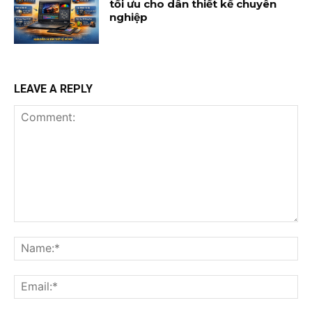
tối ưu cho dân thiết kế chuyên
nghiệp
LEAVE A REPLY
Comment:
Na
Ema