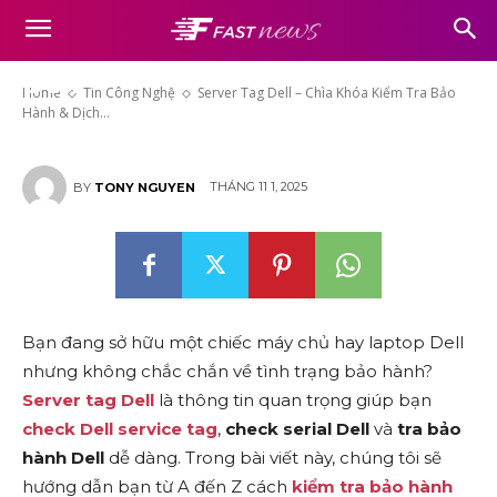
Server Tag Dell – Chìa Khóa
Kiểm Tra Bảo Hành & Dịch Vụ
Dell
Home
Tin Công Nghệ
Server Tag Dell – Chìa Khóa Kiểm Tra Bảo
Hành & Dịch...
THÁNG 11 1, 2025
BY
TONY NGUYEN
Bạn đang sở hữu một chiếc máy chủ hay laptop Dell
nhưng không chắc chắn về tình trạng bảo hành?
Server tag Dell
là thông tin quan trọng giúp bạn
check Dell service tag
,
check serial Dell
và
tra bảo
hành Dell
dễ dàng. Trong bài viết này, chúng tôi sẽ
hướng dẫn bạn từ A đến Z cách
kiểm tra bảo hành