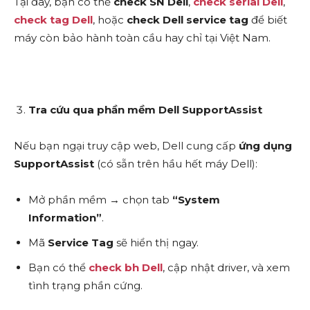
Tại đây, bạn có thể
check SN Dell
,
check serial Dell
,
check tag Dell
, hoặc
check Dell service tag
để biết
máy còn bảo hành toàn cầu hay chỉ tại Việt Nam.
Tra cứu qua phần mềm Dell SupportAssist
Nếu bạn ngại truy cập web, Dell cung cấp
ứng dụng
SupportAssist
(có sẵn trên hầu hết máy Dell):
Mở phần mềm → chọn tab
“System
Information”
.
Mã
Service Tag
sẽ hiển thị ngay.
Bạn có thể
check bh Dell
, cập nhật driver, và xem
tình trạng phần cứng.