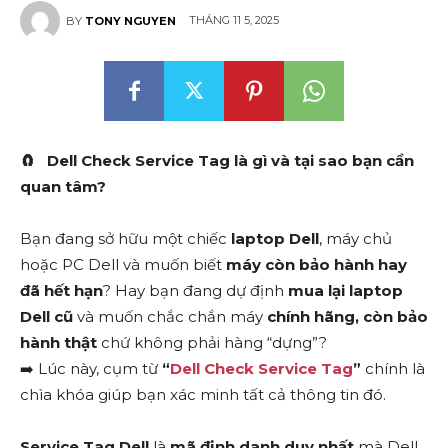
THÁNG 11 5, 2025
BY
TONY NGUYEN
🧲
Dell Check Service Tag là gì và tại sao bạn cần
quan tâm?
Bạn đang sở hữu một chiếc
laptop Dell
, máy chủ
hoặc PC Dell và muốn biết
máy còn bảo hành hay
đã hết hạn
? Hay bạn đang dự định
mua lại laptop
Dell cũ
và muốn chắc chắn máy
chính hãng, còn bảo
hành thật
chứ không phải hàng “dựng”?
➡️ Lúc này, cụm từ
“
Dell Check Service Tag
”
chính là
chìa khóa giúp bạn xác minh tất cả thông tin đó.
Service Tag Dell
là
mã định danh duy nhất
mà Dell