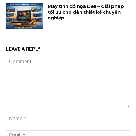
Máy tính đồ họa Dell – Giải pháp
tối ưu cho dân thiết kế chuyên
nghiệp
LEAVE A REPLY
Comment:
Na
Ema