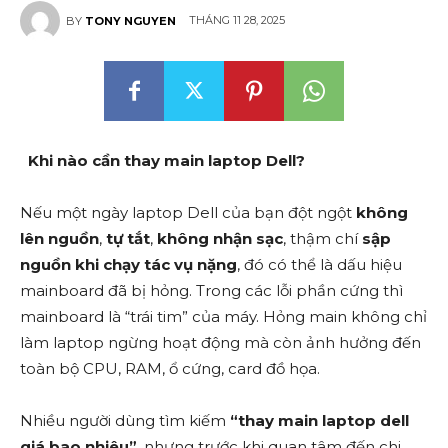
THÁNG 11 28, 2025
BY
TONY NGUYEN
Khi nào cần thay main laptop Dell?
Nếu một ngày laptop Dell của bạn đột ngột
không
lên nguồn
,
tự tắt
,
không nhận sạc
, thậm chí
sập
nguồn khi chạy tác vụ nặng
, đó có thể là dấu hiệu
mainboard đã bị hỏng. Trong các lỗi phần cứng thì
mainboard là “trái tim” của máy. Hỏng main không chỉ
làm laptop ngừng hoạt động mà còn ảnh hưởng đến
toàn bộ CPU, RAM, ổ cứng, card đồ họa.
Nhiều người dùng tìm kiếm
“thay main laptop dell
giá bao nhiêu”
, nhưng trước khi quan tâm đến chi