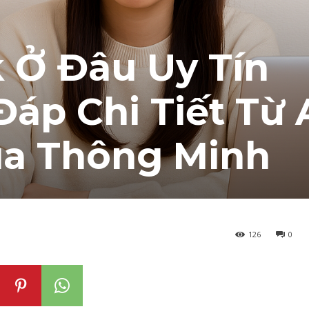
Ở Đâu Uy Tín
áp Chi Tiết Từ 
a Thông Minh
126
0