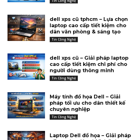
Tin Công Nghệ
dell xps cũ tphcm – Lựa chọn
laptop cao cấp tiết kiệm cho
dân văn phòng & sáng tạo
Tin Công Nghệ
dell xps cũ – Giải pháp laptop
cao cấp tiết kiệm chi phí cho
người dùng thông minh
Tin Công Nghệ
Máy tính đồ họa Dell – Giải
pháp tối ưu cho dân thiết kế
chuyên nghiệp
Tin Công Nghệ
Laptop Dell đồ họa – Giải pháp