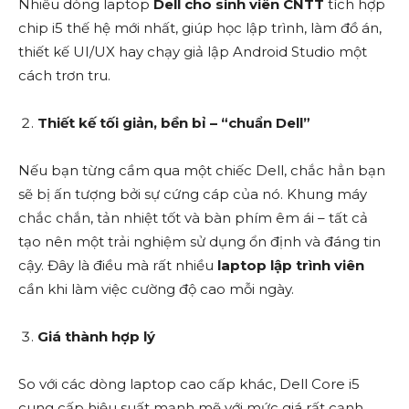
Nhiều dòng laptop
Dell cho sinh viên CNTT
tích hợp
chip i5 thế hệ mới nhất, giúp học lập trình, làm đồ án,
thiết kế UI/UX hay chạy giả lập Android Studio một
cách trơn tru.
Thiết kế tối giản, bền bỉ – “chuẩn Dell”
Nếu bạn từng cầm qua một chiếc Dell, chắc hẳn bạn
sẽ bị ấn tượng bởi sự cứng cáp của nó. Khung máy
chắc chắn, tản nhiệt tốt và bàn phím êm ái – tất cả
tạo nên một trải nghiệm sử dụng ổn định và đáng tin
cậy. Đây là điều mà rất nhiều
laptop lập trình viên
cần khi làm việc cường độ cao mỗi ngày.
Giá thành hợp lý
So với các dòng laptop cao cấp khác, Dell Core i5
cung cấp hiệu suất mạnh mẽ với mức giá rất cạnh